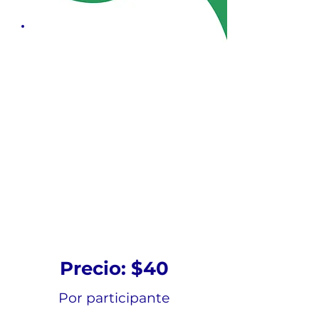
Curso en línea
de capacitación
sobre VIH/SIDA
para
proveedores de
atención
médica
Precio: $40
Por participante