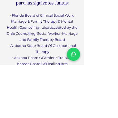
para las siguientes Juntas:
- Florida Board of Clinical Social Work,
Marriage & F
amily Therapy & Mental
Health Counseling - also accepted by the
Ohio Counseling, Social Worker, Marriage
and Family Therapy Board
- Alabama State Board Of
Occupational
Therapy
- Arizona Board Of Athletic Training
- Kansas Board Of Healing Arts -
Occupational Therapy
- Michigan Board Of Social Work
-Counseling, Social Worker, Marriage and
Family Therapy Boa
rd
- South Carolina Board Of Examiners In
Psychology
- South Carolina Board Of Social Work
Examiners