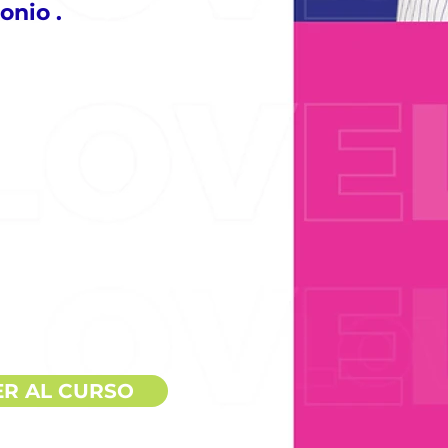
monio
.
R AL CURSO