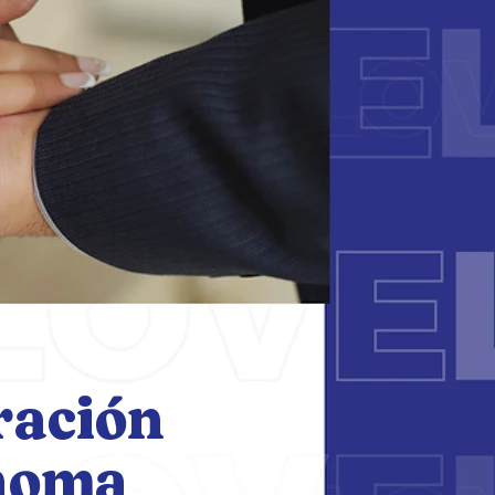
ración
homa