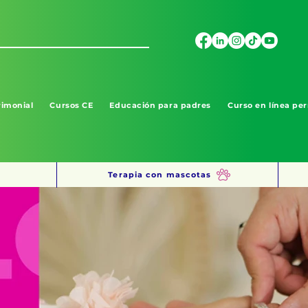
imonial
Cursos CE
Educación para padres
Curso en línea per
Terapia con mascotas