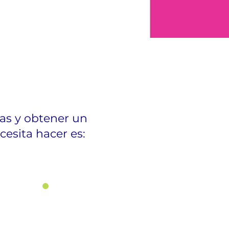
ías y obtener un
esita hacer es:
3