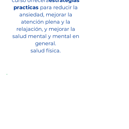
curso ofrecerá
estrategias
practicas
para reducir la
ansiedad, mejorar la
atención plena y la
relajación, y mejorar la
salud mental y mental en
general.
salud física.
-
Recomendamos utilizar
su tableta,
computadora
portátil
o su escritorio.