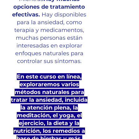
opciones de tratamiento
efectivas.
Hay disponibles
para la ansiedad, como
terapia y medicamentos,
muchas personas están
interesadas en explorar
enfoques naturales para
controlar sus síntomas.
En este curso en línea,
exploraremos varios
métodos naturales para
tratar la ansiedad, incluida
la atención plena, la
meditación, el yoga, el
ejercicio, la dieta y la
nutrición, los remedios a
base de hierbas y más.