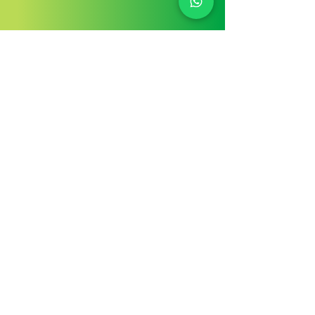
Correo
electrónico
info@rjimenezcounseling.com
Localización
Florida
Calle Salzedo 3081 #202 - X
Coral Gables, Florida 33134
Dirección de envio