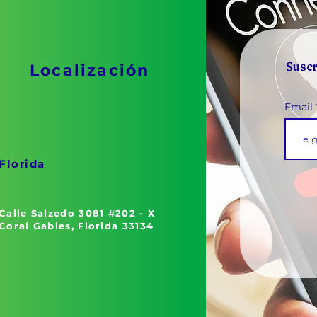
Suscr
Localización
Email
Florida
Calle Salzedo 3081 #202 - X
Coral Gables, Florida 33134