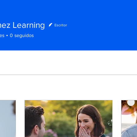
nez Learning
Escritor
es
0
seguidos