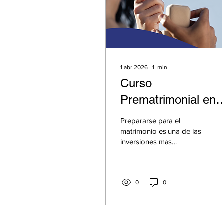
1 abr 2026
∙
1
min
Curso
Prematrimonial en
Tennessee:
Prepararse para el
Preparándose para
matrimonio es una de las
inversiones más
un Matrimonio Sóli
importantes que las
parejas pueden hacer en
su futuro. Un curso
prematrimonial
0
0
proporciona herramientas
valiosas que ayudan a las
parejas a desarrollar