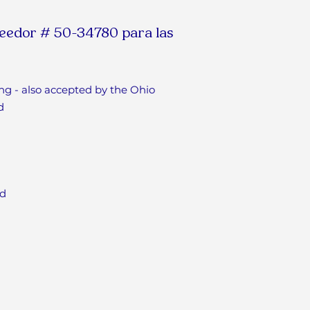
eedor # 50-34780 para las
g - also accepted by the Ohio
d
rd