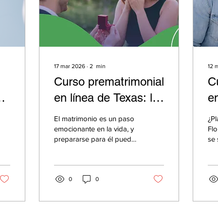
17 mar 2026
∙
2
min
12 
Curso prematrimonial
C
en línea de Texas: lo
en
que deben saber las
T
El matrimonio es un paso
¿Pl
parejas
p
emocionante en la vida, y
Florida?
prepararse para él puede
se 
do
comprometidas
s
marcar una gran
qu
diferencia en el éxito a
de
largo plazo de una
Pre
relación. En Texas,
0
0
pu
muchas parejas optan por
imp
completar un curso de
ant
educación prematrimonial
lic