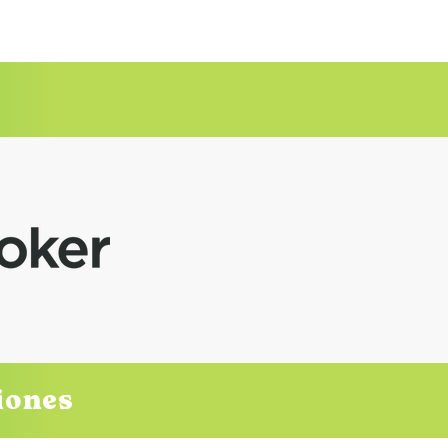
so prematrimonial está
señado para ayudar a
 parejas a fortalecer su
ación, a la vez que les
nda ventajas legales
o la ley de Florida. ¿Por
é tomar un Curso
matrimonial en
rida? Las parejas que
mpleten un curso de
eparación
matrimonial con un...
ciones