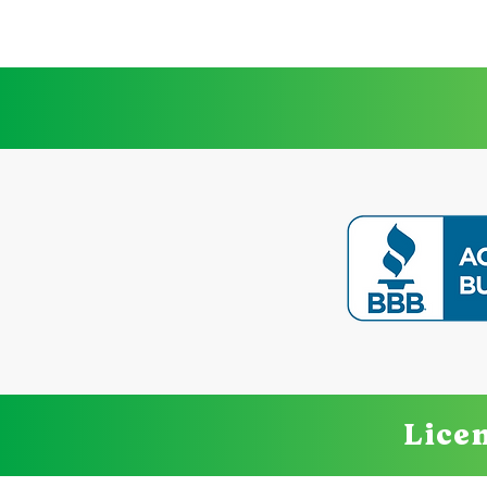
habilidades de
comunicación y relación
saludables antes del
matrimonio. ¿Qué es un
curso prematrimonial? La
educación prematrimonial
ayuda a las parejas a
hablar sobre sus
expectativas, fortalecer la
comunicación y
desarrollar estrategias
para afrontar los desafíos
del matrimonio....
Licen