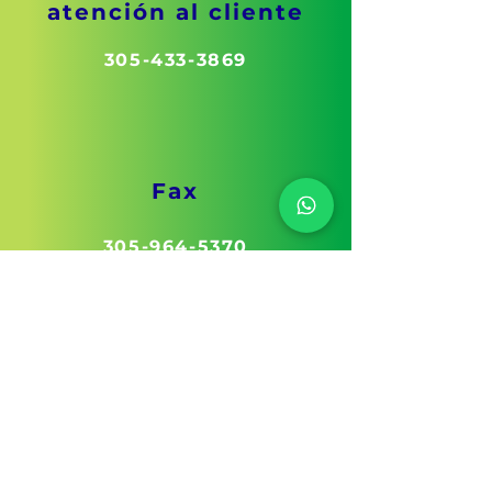
atención al cliente
305-433-3869
Fax
305-964-5370
Correo
electrónico
info@rjimenezcounseling.com