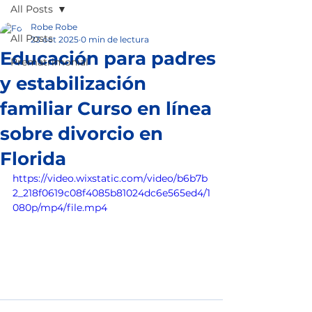
All Posts
Robe Robe
All Posts
23 oct 2025
0 min de lectura
Educación para padres
Prematrimonial
y estabilización
familiar Curso en línea
sobre divorcio en
Florida
https://video.wixstatic.com/video/b6b7b
2_218f0619c08f4085b81024dc6e565ed4/1
080p/mp4/file.mp4