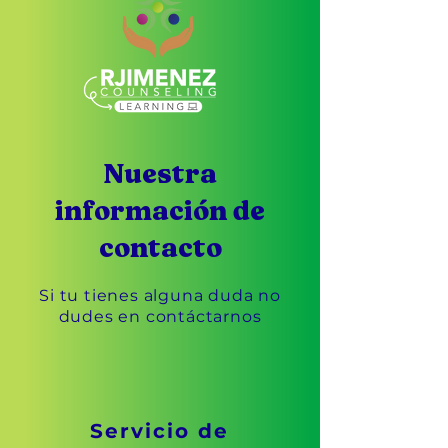
Nuestra
información de
contacto
Si tu tienes alguna duda no
dudes en contáctarnos
Servicio de