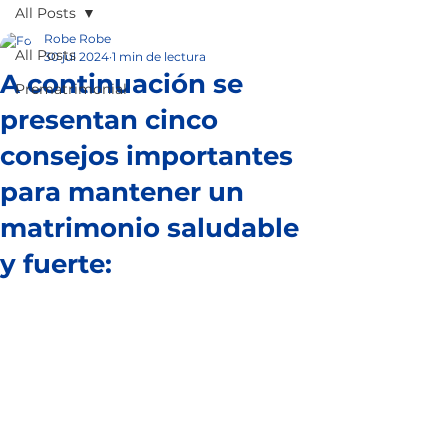
All Posts
Robe Robe
All Posts
30 jul 2024
1 min de lectura
A continuación se
Prematrimonial
presentan cinco
consejos importantes
para mantener un
matrimonio saludable
y fuerte: