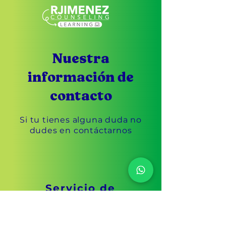
Nuestra
información de
contacto
Si tu tienes alguna duda no
dudes en contáctarnos
Servicio de
atención al cliente
305-433-3869