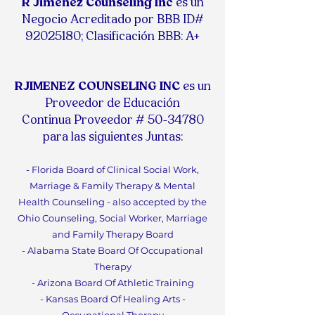
R Jimenez Counseling Inc
es un
Negocio Acreditado por BBB ID#
92025180
;
Clasificación BBB: A+
RJIMENEZ COUNSELING INC
es un
Proveedor de Educación
Continua
Proveedor #
50-34780
para las siguientes Juntas:
- Florida Board of Clinical Social Work,
Marriage & F
amily Therapy & Mental
Health Counseling - also accepted by the
Ohio Counseling, Social Worker, Marriage
and Family Therapy Board
- Alabama State Board Of
Occupational
Therapy
- Arizona Board Of Athletic Training
- Kansas Board Of Healing Arts -